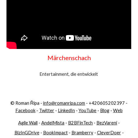
Märchenschach
Entertainment, die entwickelt 
© Roman Řípa -
info@romanripa.com
- +420605202397 -
Facebook
-
Twitter
-
LinkedIn
-
YouTube
-
Blog
-
Web
Agile Wall
-
AndelMista
-
B2BFinTech
-
BezVareni
-
BizInGDrive
-
BookImpact
-
Bramberry
-
CleverDoer
-